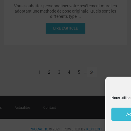
Vous souhaitez personnaliser votre revêtement mural en
adoptant une méthode de pose originale. Quels sont les
différents type ...
LIRE L'ARTICLE
…
1
2
3
4
5
Nous utiliso
es
Actualités
Contact
Ac
PROCARRO
© 2021 | POWERED BY
KEYTECH