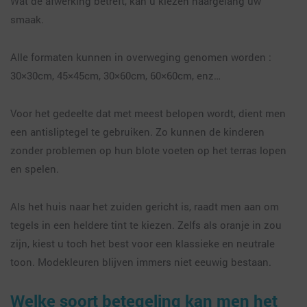
Wat de afwerking betreft, kan u kiezen naargelang uw
smaak.
Alle formaten kunnen in overweging genomen worden :
30×30cm, 45×45cm, 30×60cm, 60×60cm, enz…
Voor het gedeelte dat met meest belopen wordt, dient men
een antisliptegel te gebruiken. Zo kunnen de kinderen
zonder problemen op hun blote voeten op het terras lopen
en spelen.
Als het huis naar het zuiden gericht is, raadt men aan om
tegels in een heldere tint te kiezen. Zelfs als oranje in zou
zijn, kiest u toch het best voor een klassieke en neutrale
toon. Modekleuren blijven immers niet eeuwig bestaan.
Welke soort betegeling kan men het