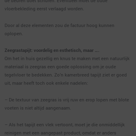
de deuren doet schuren. Eventueel moet de oude
vloerbekleding eerst verlaagd worden.
Door al deze elementen zou de factuur hoog kunnen
oplopen.
Zeegrastapijt: voordelig en esthetisch, maar ….
Om het in huis gezellig en knus te maken met een natuurlijk
materiaal is zeegras een goede oplossing om je oude
tegelvloer te bedekken. Zo’n kamerbreed tapijt ziet er goed
uit, maar heeft toch ook enkele nadelen:
– De textuur van zeegras is vrij ruw en erop lopen met blote
voeten is niet altijd aangenaam.
– Als het tapijt een vlek vertoont, moet je die onmiddellijk
reinigen met een aangepast product, omdat er anders