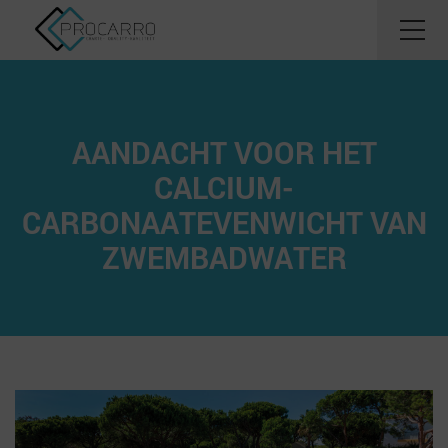
AANDACHT VOOR HET
CALCIUM-
CARBONAATEVENWICHT VAN
ZWEMBADWATER