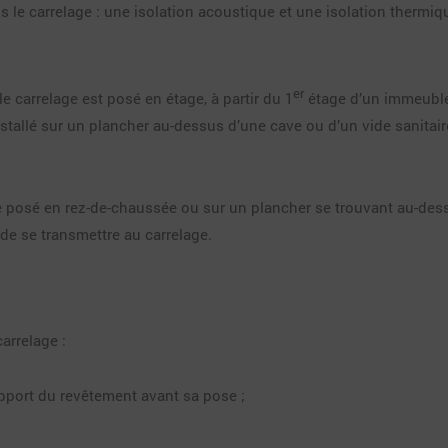
ous le carrelage : une isolation acoustique et une isolation thermi
er
e carrelage est posé en étage, à partir du 1
étage d’un immeuble 
tallé sur un plancher au-dessus d’une cave ou d’un vide sanitaire.
 posé en rez-de-chaussée ou sur un plancher se trouvant au-dessu
de se transmettre au carrelage.
arrelage :
pport du revêtement avant sa pose ;