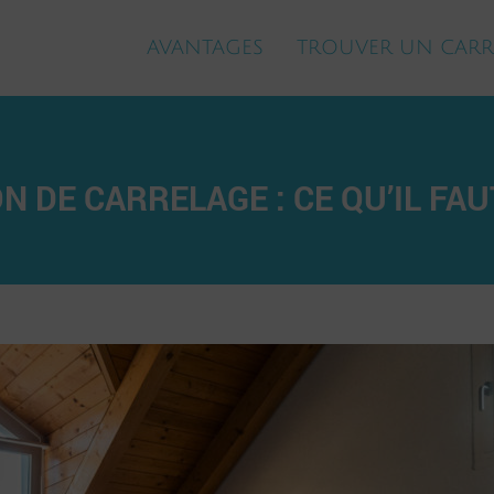
AVANTAGES
TROUVER UN CARR
N DE CARRELAGE : CE QU’IL FA