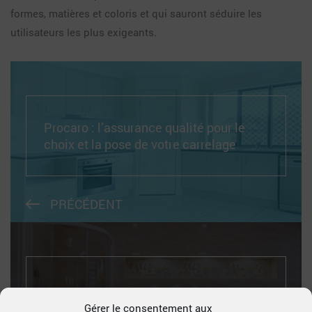
formes, matières et coloris et qui sauront séduire les
utilisateurs les plus exigeants.
Procaro : l’assurance qualité pour le
choix et la pose de votre carrelage
PRÉCÉDENT
Gagnez deux places pour Batibouw
Gérer le consentement aux