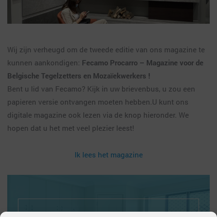
Wij zijn verheugd om de tweede editie van ons magazine te
kunnen aankondigen:
Fecamo Procarro – Magazine voor de
Belgische Tegelzetters en Mozaïekwerkers !
Bent u lid van Fecamo? Kijk in uw brievenbus, u zou een
papieren versie ontvangen moeten hebben.U kunt ons
digitale magazine ook lezen via de knop hieronder. We
hopen dat u het met veel plezier leest!
Ik lees het magazine