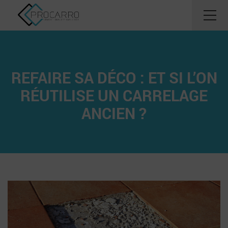
REFAIRE SA DÉCO : ET SI L’ON
RÉUTILISE UN CARRELAGE
ANCIEN ?