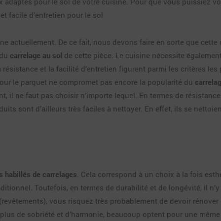
x adaptés pour le sol de votre cuisine. Pour que vous puissiez vo
 facile d’entretien pour le sol
 actuellement. De ce fait, nous devons faire en sorte que cette d
 du
carrelage au sol
de cette pièce. Le cuisine nécessite égalemen
ésistance et la facilité d’entretien figurent parmi les critères le
 pour le parquet ne compromet pas encore la popularité du
carrelag
ant, il ne faut pas choisir n’importe lequel. En termes de résistan
duits sont d’ailleurs très faciles à nettoyer. En effet, ils se netto
 habillés de carrelages
. Cela correspond à un choix à la fois esth
aditionnel. Toutefois, en termes de durabilité et de longévité, il 
s (revêtements), vous risquez très probablement de devoir rénove
our plus de sobriété et d’harmonie, beaucoup optent pour une mê