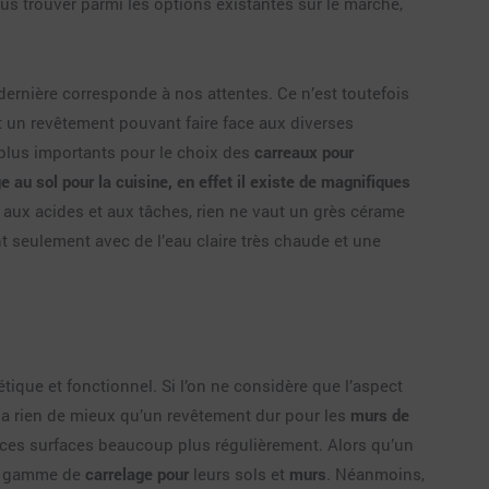
us trouver parmi les options existantes sur le marché,
ernière corresponde à nos attentes. Ce n’est toutefois
t un revêtement pouvant faire face aux diverses
s plus importants pour le choix des
carreaux pour
e au sol pour la cuisine, en effet il existe de magnifiques
ce aux acides et aux tâches, rien ne vaut un grès cérame
ient seulement avec de l’eau claire très chaude et une
étique et fonctionnel. Si l’on ne considère que l’aspect
n’y a rien de mieux qu’un revêtement dur pour les
murs de
r ces surfaces beaucoup plus régulièrement. Alors qu’un
me gamme de
carrelage pour
leurs sols et
murs
. Néanmoins,