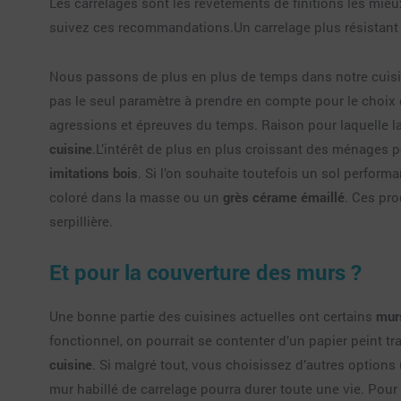
Les carrelages sont les revêtements de finitions les mieu
suivez ces recommandations.Un carrelage plus résistant et
Nous passons de plus en plus de temps dans notre cuisine
pas le seul paramètre à prendre en compte pour le choix
agressions et épreuves du temps. Raison pour laquelle la r
cuisine
.L’intérêt de plus en plus croissant des ménages
imitations bois
. Si l’on souhaite toutefois un sol perform
coloré dans la masse ou un
grès cérame émaillé
. Ces pro
serpillière.
Et pour la couverture des murs ?
Une bonne partie des cuisines actuelles ont certains
murs
fonctionnel, on pourrait se contenter d’un papier peint tr
cuisine
. Si malgré tout, vous choisissez d’autres option
mur habillé de carrelage pourra durer toute une vie. P