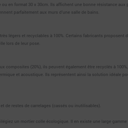
u en format 30 x 30cm. Ils affichent une bonne résistance aux pr
iennent parfaitement aux murs d’une salle de bains.
rès légers et recyclables à 100%. Certains fabricants proposent de
lle lors de leur pose.
x composites (20%), ils peuvent également être recyclés à 100%, d’o
rmique et acoustique. Ils représentent ainsi la solution idéale po
 et de restes de carrelages (cassés ou inutilisables).
vilégiez un mortier colle écologique. Il en existe une large gamm