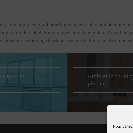
ept écologique et souhaitent privilégier l’utilisation de matéria
ertification Écolabel. Vous pouvez vous lancer dans l’achat de vo
tre choix sur le carrelage Écolabel correspondant à vos besoins e
 ce type de
Préférer le carrela
piscine
Nous utiliso