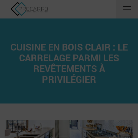
CUISINE EN BOIS CLAIR : LE
CARRELAGE PARMI LES
REVÊTEMENTS À
PRIVILÉGIER