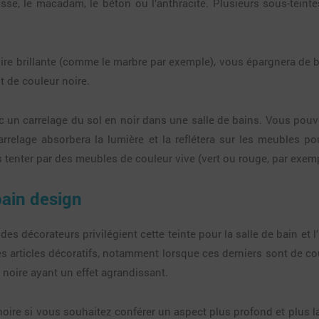
glisse, le macadam, le béton ou l’anthracite. Plusieurs sous-tein
noire brillante (comme le marbre par exemple), vous épargnera de
t de couleur noire.
c un carrelage du sol en noir dans une salle de bains. Vous pou
carrelage absorbera la lumière et la reflétera sur les meubles 
 tenter par des meubles de couleur vive (vert ou rouge, par exemp
bain design
é des décorateurs privilégient cette teinte pour la salle de bain et
es articles décoratifs, notamment lorsque ces derniers sont de cou
 noire ayant un effet agrandissant.
ire si vous souhaitez conférer un aspect plus profond et plus l