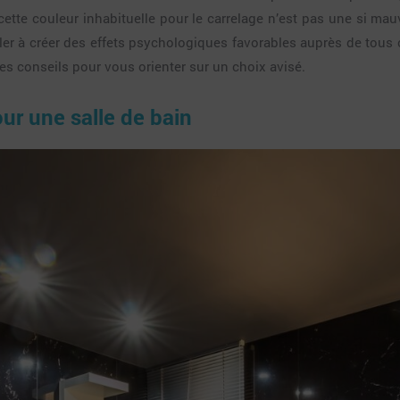
r cette couleur inhabituelle pour le carrelage n’est pas une si ma
ler à créer des effets psychologiques favorables auprès de tous 
es conseils pour vous orienter sur un choix avisé.
ur une salle de bain