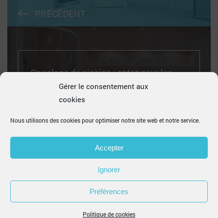
PRÉCÉDENT
Carrelage de piscine : optez pour les
émaux de verre !
Gérer le consentement aux
cookies
Nous utilisons des cookies pour optimiser notre site web et notre service.
SUIVANT
Accepter
Ignorer
Préférences
PROCARRO
© 2021 | POWERED BY
KEYTECH
Politique de cookies